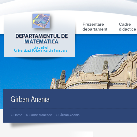
Prezentare
Cadre
departament
didactice
Gîrban Anania
»
Home
»
Cadre didactice
»
Gîrban Anania