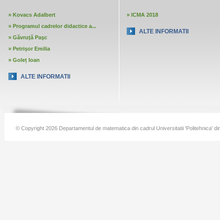
»
Kovacs Adalbert
»
ICMA 2018
»
Programul cadrelor didactice a...
ALTE INFORMATII
»
Găvruţă Paşc
»
Petrişor Emilia
»
Goleț Ioan
ALTE INFORMATII
© Copyright 2026 Departamentul de matematica din cadrul Universitatii 'Politehnica' di