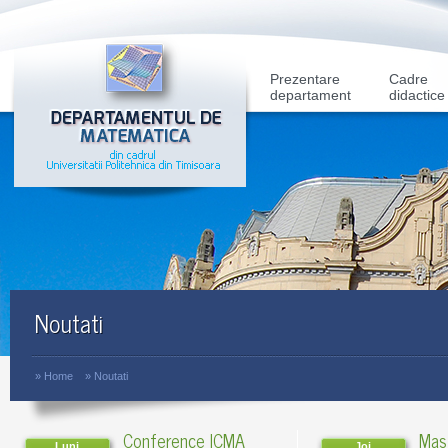
Prezentare
Cadre
departament
didactice
Noutati
»
Home
»
Noutati
Conference ICMA
Mas
Luni
Joi