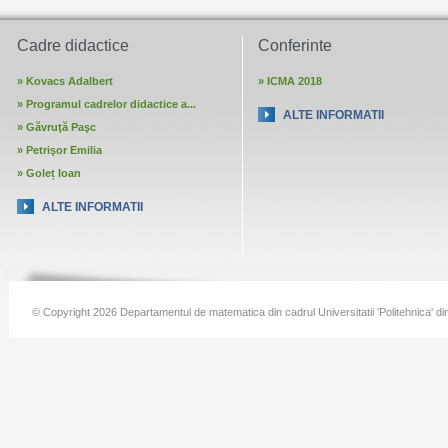
Cadre didactice
Conferinte
»
Kovacs Adalbert
»
ICMA 2018
»
Programul cadrelor didactice a...
ALTE INFORMATII
»
Găvruţă Paşc
»
Petrişor Emilia
»
Goleț Ioan
ALTE INFORMATII
© Copyright 2026 Departamentul de matematica din cadrul Universitatii 'Politehnica' di