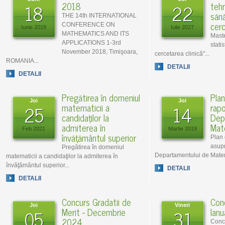
18
2018
22
tehn
sănă
THE 14th INTERNATIONAL
cerc
CONFERENCE ON
Iunie 2018
Iulie 2027
MATHEMATICS AND ITS
Maste
APPLICATIONS 1-3rd
statis
November 2018, Timişoara,
cercetarea clinică"...
ROMANIA...
DETALII
DETALII
Pregătirea în domeniul
Plan
Joi
Joi
25
matematicii a
14
rapo
candidaţilor la
Dep
admiterea în
Mat
Feb 2021
Martie 2019
învăţământul superior
Plan 
asupra
Pregătirea în domeniul
Departamentului de Matem
matematicii a candidaţilor la admiterea în
învăţământul superior...
DETALII
DETALII
Concurs Gradatii de
Conc
Joi
Vineri
05
Merit - Decembrie
31
Ian
2024
Concu